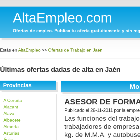
AltaEmpleo.com
Ofertas de empleo. Publica tu oferta gratuitamente y sin regi
Estás en
AltaEmpleo
>>
Ofertas de Trabajo en Jaén
Últimas ofertas dadas de alta en Jaén
Provincias
Mo
ASESOR DE FORMA
A Coruña
Alacant
Publicado el
28-11-2011
por la emp
Álava
Las funciones del trabaj
Albacete
trabajadores de empresa
Almería
Asturias
kg. de M.M.A. y autobuses
Ávila