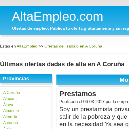
AltaEmpleo.com
Ofertas de empleo. Publica tu oferta gratuitamente y sin regi
Estás en
AltaEmpleo
>>
Ofertas de Trabajo en A Coruña
Últimas ofertas dadas de alta en A Coruña
Provincias
Mo
Prestamos
A Coruña
Alacant
Publicado el
06-03-2017
por la empre
Álava
Soy un prestamista priva
Albacete
salir de la pobreza y qu
Almería
Asturias
en la necesidad.Ya sea q
Ávila