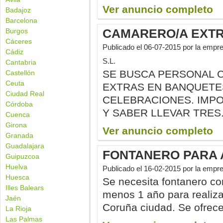
Ver anuncio completo
Badajoz
Barcelona
CAMARERO/A EXT
Burgos
Cáceres
Publicado el
06-07-2015
por la emp
Cádiz
S.L.
Cantabria
SE BUSCA PERSONAL 
Castellón
Ceuta
EXTRAS EN BANQUETES
Ciudad Real
CELEBRACIONES. IMPO
Córdoba
Y SABER LLEVAR TRES.
Cuenca
Girona
Ver anuncio completo
Granada
Guadalajara
FONTANERO PARA 
Guipuzcoa
Huelva
Publicado el
16-02-2015
por la emp
Huesca
Se necesita fontanero co
Illes Balears
menos 1 año para realiza
Jaén
Coruña ciudad. Se ofrece:
La Rioja
Las Palmas