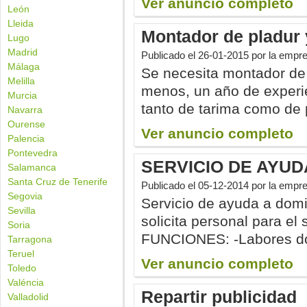
Ver anuncio completo
León
Lleida
Montador de pladur 
Lugo
Madrid
Publicado el
26-01-2015
por la emp
Málaga
Se necesita montador de 
Melilla
menos, un año de experi
Murcia
tanto de tarima como de p
Navarra
Ourense
Ver anuncio completo
Palencia
Pontevedra
SERVICIO DE AYUD
Salamanca
Santa Cruz de Tenerife
Publicado el
05-12-2014
por la emp
Segovia
Servicio de ayuda a domic
Sevilla
solicita personal para el 
Soria
FUNCIONES: -Labores do
Tarragona
Teruel
Ver anuncio completo
Toledo
Valéncia
Repartir publicidad
Valladolid