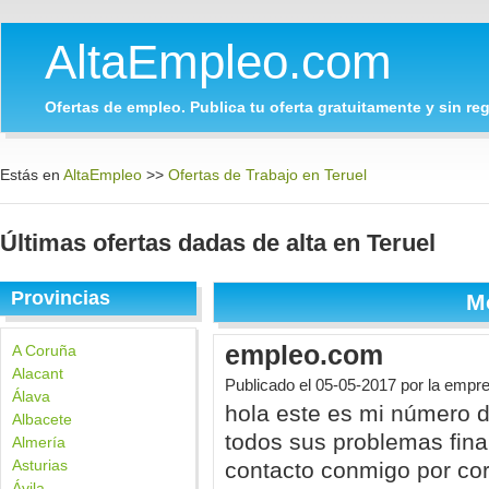
AltaEmpleo.com
Ofertas de empleo. Publica tu oferta gratuitamente y sin regi
Estás en
AltaEmpleo
>>
Ofertas de Trabajo en Teruel
Últimas ofertas dadas de alta en Teruel
Provincias
M
empleo.com
A Coruña
Alacant
Publicado el
05-05-2017
por la empr
Álava
hola este es mi número
Albacete
todos sus problemas fin
Almería
Asturias
contacto conmigo por corr
Ávila