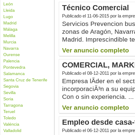
León
Técnico Comercial
Lleida
Publicado el
11-06-2015
por la empre
Lugo
Servicios Prevencion bus
Madrid
Málaga
zonas de Aragón, Navarra
Melilla
Madrid. Imprescindible te
Murcia
Navarra
Ver anuncio completo
Ourense
Palencia
COMERCIAL, MARKE
Pontevedra
Publicado el
08-12-2011
por la empre
Salamanca
Santa Cruz de Tenerife
Empresa lÃ­der en el sect
Segovia
incorporaciÃ³n a su equi
Sevilla
Con o sin experiencia. ...
Soria
Tarragona
Ver anuncio completo
Teruel
Toledo
Empleo desde casa-t
Valéncia
Publicado el
06-12-2011
por la empre
Valladolid