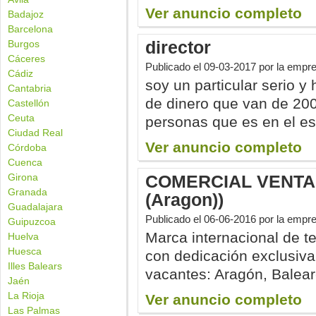
Ver anuncio completo
Badajoz
Barcelona
director
Burgos
Cáceres
Publicado el
09-03-2017
por la empr
Cádiz
soy un particular serio 
Cantabria
de dinero que van de 200
Castellón
Ceuta
personas que es en el est
Ciudad Real
Ver anuncio completo
Córdoba
Cuenca
Girona
COMERCIAL VENTA 
Granada
(Aragon))
Guadalajara
Publicado el
06-06-2016
por la empre
Guipuzcoa
Marca internacional de te
Huelva
Huesca
con dedicación exclusiva
Illes Balears
vacantes: Aragón, Baleares
Jaén
La Rioja
Ver anuncio completo
Las Palmas