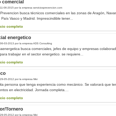
o comercial
11-06-2015
por la empresa serviciosprevencion.com
 Prevencion busca técnicos comerciales en las zonas de Aragón, Navar
 País Vasco y Madrid. Imprescindible tener...
cio completo
ial energetico
06-03-2013
por la empresa ADS Consulting
iaenergetica busca comerciales, jefes de equipo y empresas colabora
para trabajar en el sector energetico. se requiere...
cio completo
ico
29-05-2012
por la empresa Mei
ita persona que tenga experiencia como mecánico. Se valorará que te
ntos en electricidad. Jornada completa....
cio completo
or/Tornero
29-05-2012
por la empresa Mei