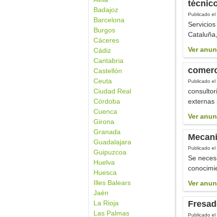
técnic
Badajoz
Publicado el
Barcelona
Servicios
Burgos
Cataluña,
Cáceres
Ver anun
Cádiz
Cantabria
comerc
Castellón
Ceuta
Publicado el
Ciudad Real
consultor
Córdoba
externas 
Cuenca
Ver anun
Girona
Granada
Mecan
Guadalajara
Publicado el
Guipuzcoa
Se neces
Huelva
conocimie
Huesca
Illes Balears
Ver anun
Jaén
La Rioja
Fresad
Las Palmas
Publicado el