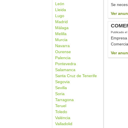
León
Se necesi
Lleida
Ver anun
Lugo
Madrid
COMER
Málaga
Publicado el
Melilla
Empresa l
Murcia
Comercial
Navarra
Ourense
Ver anun
Palencia
Pontevedra
Salamanca
Santa Cruz de Tenerife
Segovia
Sevilla
Soria
Tarragona
Teruel
Toledo
Valéncia
Valladolid