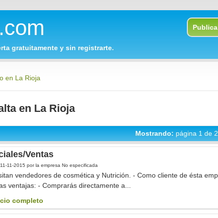
o.com
Publica 
rta gratuitamente y sin registrarte.
o en La Rioja
alta en La Rioja
Mostrando:
página 1 de 2
iales/Ventas
11-11-2015
por la empresa No especificada
itan vendedores de cosmética y Nutrición. - Como cliente de ésta emp
as ventajas: - Comprarás directamente a...
cio completo