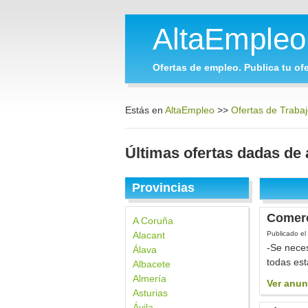
AltaEmple
Ofertas de empleo. Publica tu ofe
Estás en
AltaEmpleo
>>
Ofertas de Trabaj
Últimas ofertas dadas de 
Provincias
Comerc
A Coruña
Alacant
Publicado el
-Se neces
Álava
todas est
Albacete
Almería
Ver anun
Asturias
Ávila