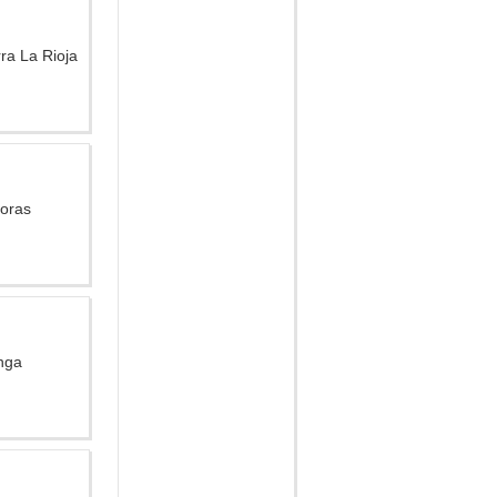
ra La Rioja
doras
nga