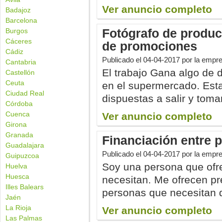
Ver anuncio completo
Badajoz
Barcelona
Fotógrafo de product
Burgos
Cáceres
de promociones
Cádiz
Publicado el
04-04-2017
por la empr
Cantabria
El trabajo Gana algo de 
Castellón
Ceuta
en el supermercado. Es
Ciudad Real
dispuestas a salir y tomar
Córdoba
Cuenca
Ver anuncio completo
Girona
Granada
Financiación entre p
Guadalajara
Publicado el
04-04-2017
por la empr
Guipuzcoa
Soy una persona que ofr
Huelva
Huesca
necesitan. Me ofrecen pr
Illes Balears
personas que necesitan d
Jaén
La Rioja
Ver anuncio completo
Las Palmas