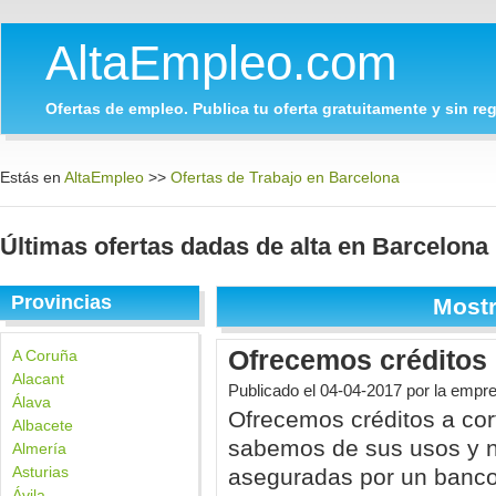
AltaEmpleo.com
Ofertas de empleo. Publica tu oferta gratuitamente y sin regi
Estás en
AltaEmpleo
>>
Ofertas de Trabajo en Barcelona
Últimas ofertas dadas de alta en Barcelona
Provincias
Most
Ofrecemos créditos
A Coruña
Alacant
Publicado el
04-04-2017
por la empre
Álava
Ofrecemos créditos a cor
Albacete
sabemos de sus usos y n
Almería
Asturias
aseguradas por un banco 
Ávila