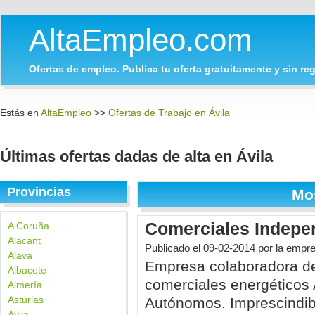
AltaEmpleo.com
Ofertas de empleo. Publica tu oferta gratuitamente y sin regi
Estás en
AltaEmpleo
>>
Ofertas de Trabajo en Ávila
Últimas ofertas dadas de alta en Ávila
Provincias
Mo
Comerciales Indepen
A Coruña
Alacant
Publicado el
09-02-2014
por la empr
Álava
Empresa colaboradora 
Albacete
comerciales energéticos
Almería
Asturias
Autónomos. Imprescindible
Ávila