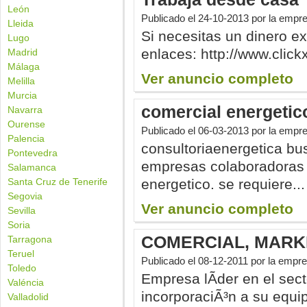
León
Publicado el
24-10-2013
por la empr
Lleida
Si necesitas un dinero ex
Lugo
enlaces: http://www.click
Madrid
Málaga
Ver anuncio completo
Melilla
Murcia
comercial energetic
Navarra
Ourense
Publicado el
06-03-2013
por la empr
Palencia
consultoriaenergetica bu
Pontevedra
empresas colaboradoras e
Salamanca
Santa Cruz de Tenerife
energetico. se requiere...
Segovia
Ver anuncio completo
Sevilla
Soria
COMERCIAL, MARKE
Tarragona
Teruel
Publicado el
08-12-2011
por la empre
Toledo
Empresa lÃ­der en el sect
Valéncia
incorporaciÃ³n a su equi
Valladolid