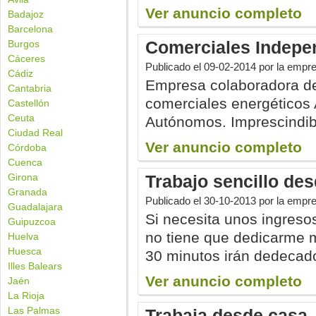
Ver anuncio completo
Badajoz
Barcelona
Comerciales Indepen
Burgos
Cáceres
Publicado el
09-02-2014
por la empr
Cádiz
Empresa colaboradora 
Cantabria
comerciales energéticos
Castellón
Ceuta
Autónomos. Imprescindible
Ciudad Real
Ver anuncio completo
Córdoba
Cuenca
Girona
Trabajo sencillo de
Granada
Publicado el
30-10-2013
por la empre
Guadalajara
Si necesita unos ingreso
Guipuzcoa
no tiene que dedicarme 
Huelva
Huesca
30 minutos irán dedecado
Illes Balears
Ver anuncio completo
Jaén
La Rioja
Las Palmas
Trabaja desde casa