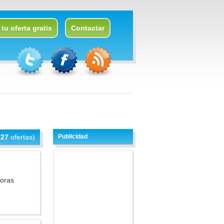
tu oferta gratis
Contactar
(
27
ofertas)
Publicidad
doras