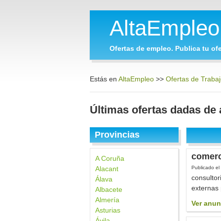
AltaEmple
Ofertas de empleo. Publica tu ofe
Estás en
AltaEmpleo
>>
Ofertas de Trabaj
Últimas ofertas dadas de 
Provincias
comerc
A Coruña
Alacant
Publicado el
consultor
Álava
externas 
Albacete
Almería
Ver anun
Asturias
Ávila