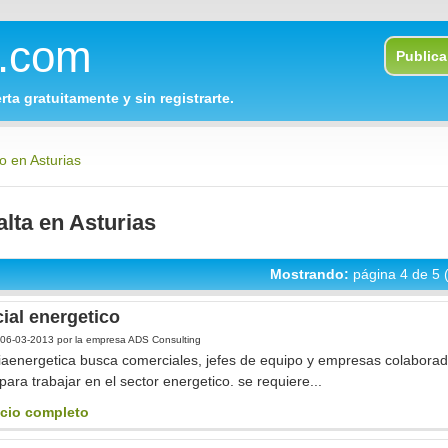
o.com
Publica 
rta gratuitamente y sin registrarte.
o en Asturias
alta en Asturias
Mostrando:
página 4 de 5 
ial energetico
06-03-2013
por la empresa ADS Consulting
iaenergetica busca comerciales, jefes de equipo y empresas colabora
para trabajar en el sector energetico. se requiere...
cio completo