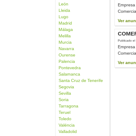
León
Empresa l
Lleida
Comercial
Lugo
Ver anun
Madrid
Málaga
COMER
Melilla
Publicado el
Murcia
Empresa l
Navarra
Comercial
Ourense
Palencia
Ver anun
Pontevedra
Salamanca
Santa Cruz de Tenerife
Segovia
Sevilla
Soria
Tarragona
Teruel
Toledo
Valéncia
Valladolid