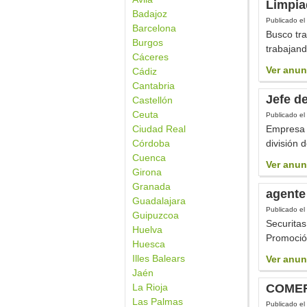
Limpia
Badajoz
Publicado el
Barcelona
Busco tra
Burgos
trabajand
Cáceres
Ver anun
Cádiz
Cantabria
Jefe d
Castellón
Ceuta
Publicado el
Ciudad Real
Empresa d
Córdoba
división 
Cuenca
Ver anun
Girona
Granada
agente
Guadalajara
Publicado el
Guipuzcoa
Securitas
Huelva
Promoción
Huesca
Illes Balears
Ver anun
Jaén
La Rioja
COMER
Las Palmas
Publicado el