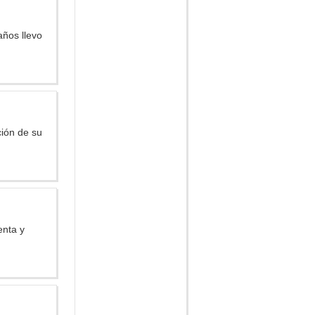
años llevo
ción de su
enta y