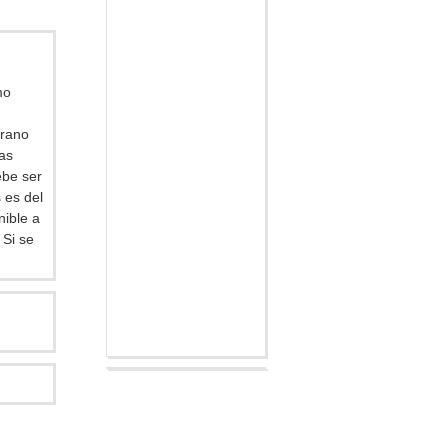
mo
erano
as
ebe ser
 es del
nible a
 Si se