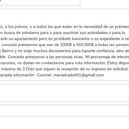
res, a los pobres, o a todos los que están en la necesidad de un présta
 en busca de préstamo para o para reactivar sus actividades o para la
rarle un apartamento pero es prohibido bancarios o su expediente a v
yo concedo préstamos que van de 2000$ a 560.000$ a todas las person
un Banco y no exijo muchos documentos para hacerle confianza, sino d
ble. Concedo préstamos a las personas vivas. Mi porcentaje de interés
s razones, no dudan en contactarme para más información. Estoy dispo
n máxima de 3 Días que siguen la recepción de su impreso de solicitud.
amplia información. Courriel:
mariatirado001@gmail.com