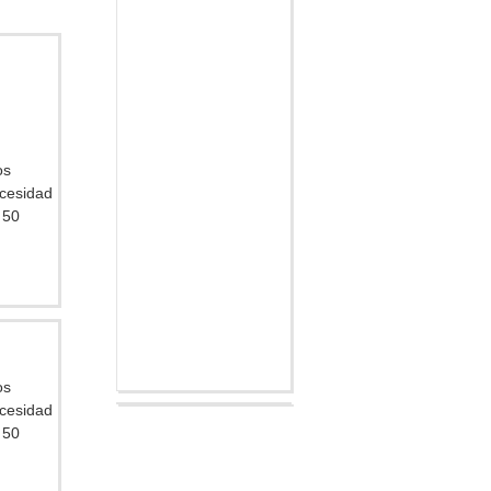
os
ecesidad
 50
os
ecesidad
 50