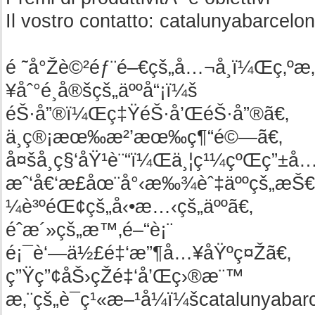
Il vostro contatto:
catalunyabarcelo
é ˜å°Žè©²éƒ¨é–€çš„å…¬å¸ï¼Œç‚ºæ
¥åˆ°é¸å®šçš„äººå“¡ï¼š
éŠ·å”®ï¼Œç‡ŸéŠ·å’ŒéŠ·å”®ã€‚
ä¸ç®¡æœ‰æ²’æœ‰ç¶“é©—ã€‚
å¤šå­¸ç§‘åŸ¹è¨“ï¼Œä¸¦ç¹¼çºŒç”±å…¬
æˆ‘å€‘æ­£åœ¨å°‹æ‰¾èˆ‡äººçš„æ
¼è³ºéŒ¢çš„å‹•æ…‹çš„äººã€‚
éˆæ´»çš„æ™‚é–“è¡¨
é¡¯è‘—ä½£é‡‘æ”¶å…¥åŸºç¤Žã€‚
ç”Ÿç”¢åŠ›çŽé‡‘å’Œç›®æ¨™
æ‚¨çš„è¯ç¹«æ–¹å¼ï¼š
catalunyaba