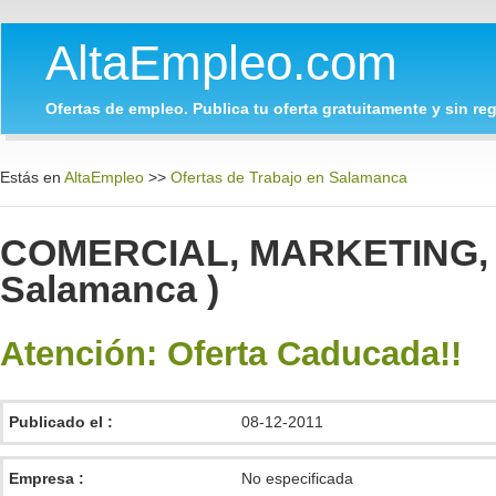
AltaEmpleo.com
Ofertas de empleo. Publica tu oferta gratuitamente y sin regi
Estás en
AltaEmpleo
>>
Ofertas de Trabajo en Salamanca
COMERCIAL, MARKETING, V
Salamanca )
Atención: Oferta Caducada!!
Publicado el :
08-12-2011
Empresa :
No especificada