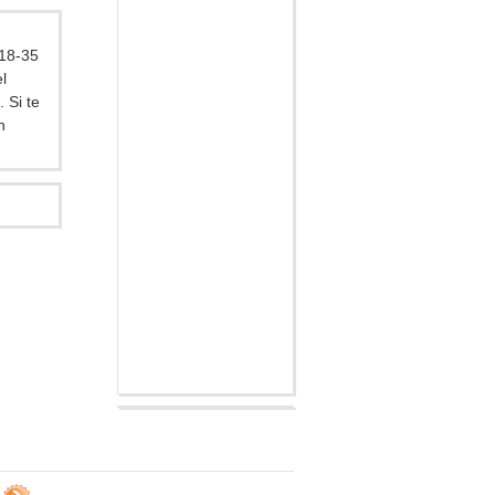
(18-35
l
 Si te
n