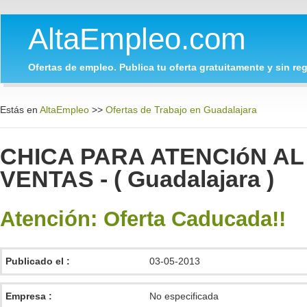
AltaEmpleo.com
Ofertas de empleo. Publica tu oferta gratuitamente y sin regi
Estás en
AltaEmpleo
>>
Ofertas de Trabajo en Guadalajara
CHICA PARA ATENCIóN AL
VENTAS - ( Guadalajara )
Atención: Oferta Caducada!!
Publicado el :
03-05-2013
Empresa :
No especificada